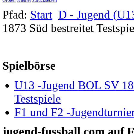
Größer
Kleiner
zurücksetzen
Pfad:
Start
D - Jugend (U1
1873 Süd bestreitet Testsp
Spielbörse
U13 -Jugend BOL SV 18
Testspiele
F1 und F2 -Jugendturnie
jugend-fussball.com auf 